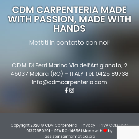
CDM CARPENTERIA MADE
WITH PASSION, MADE WITH
HANDS
Mettiti in contatto con noi!
C.D.M. Di Ferri Marino Via dell’Artigianato, 2
45037 Melara (RO) – ITALY Tel. 0425 89738
info@cdmcarpenteria.com
Copyright 2020 © CDM Carpenteria –
Privacy
– P.IVA COD. FISC.
01327850291 – REA RO-146561 Made with
by
assistenzainformatica.pro