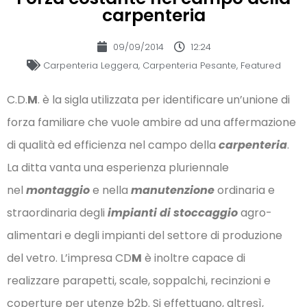
carpenteria
09/09/2014
12:24
Carpenteria Leggera
,
Carpenteria Pesante
,
Featured
C.D.
M
. è la sigla utilizzata per identificare un’unione di
forza familiare che vuole ambire ad una affermazione
di qualità ed efficienza nel campo della
carpenteria
.
La ditta vanta una esperienza pluriennale
nel
montaggio
e nella
manutenzione
ordinaria e
straordinaria degli
impianti di stoccaggio
agro-
alimentari e degli impianti del settore di produzione
del vetro. L’impresa CD
M
è inoltre capace di
realizzare parapetti, scale, soppalchi, recinzioni e
coperture per utenze b2b. Si effettuano, altresì,